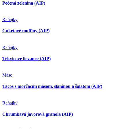
Cuketové muffiny (AIP)
Raňajky
Tekvicové lievance (AIP)
Mäso
Tacos s morčacím mäsom, slaninou a šalátom (AIP)
Raňajky
Chrumkavá javorová granola (AIP)
Bezmäsité jedlá
Kokosové maslo (AIP)