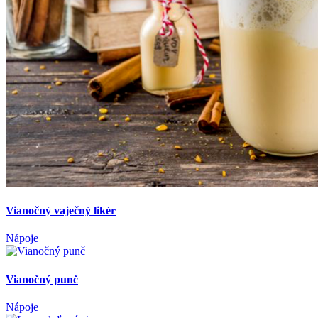
Vianočný vaječný likér
Nápoje
Vianočný punč
Nápoje
Levanduľový sirup