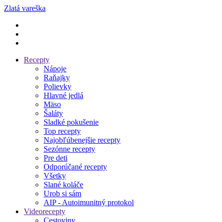
Zlatá vareška
Recepty
Nápoje
Raňajky
Polievky
Hlavné jedlá
Mäso
Šaláty
Sladké pokušenie
Top recepty
Najobľúbenejšie recepty
Sezónne recepty
Pre deti
Odporúčané recepty
Všetky
Slané koláče
Urob si sám
AIP - Autoimunitný protokol
Videorecepty
Cestoviny