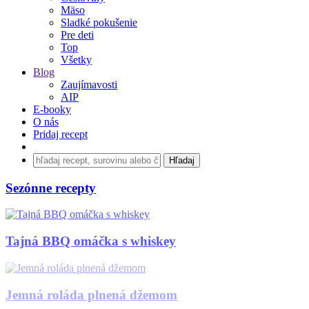
Mäso
Sladké pokušenie
Pre deti
Top
Všetky
Blog
Zaujímavosti
AIP
E-booky
O nás
Pridaj recept
Sezónne recepty
Tajná BBQ omáčka s whiskey
Ste na FB? Aj my!