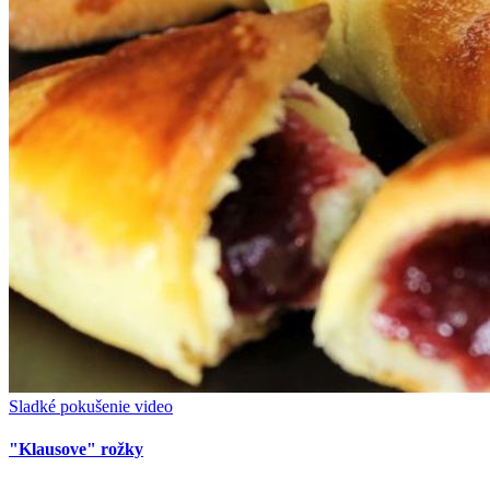
Sladké pokušenie
video
"Klausove" rožky
Sladké pokušenie
video
Linecké koláčiky