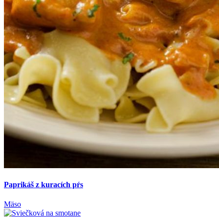
Paprikáš z kuracích pŕs
Mäso
Sviečková na smotane
Mäso