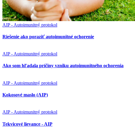
AIP - Autoimunitný protokol
Riešenie ako poraziť autoimunitné ochorenie
AIP - Autoimunitný protokol
Ako som hľadala príčiny vzniku autoimunitného ochorenia
AIP - Autoimunitný protokol
Kokosové maslo (AIP)
AIP - Autoimunitný protokol
Tekvicové lievance - AIP
AIP - Autoimunitný protokol
Zoznam povolených potravín a nápojov (AIP)