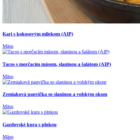
Kari s kokosovým mliekom (AIP)
Mäso
Tacos s morčacím mäsom, slaninou a šalátom (AIP)
Mäso
Zemiaková panvička so slaninou a volským okom
Mäso
Gazdovské kura s plnkou
Mäso
Šunkové rolky plnené zemiakovým šalátom