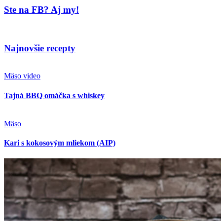
Najnovšie recepty
Mäso
video
Tajná BBQ omáčka s whiskey
Mäso
Kari s kokosovým mliekom (AIP)