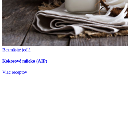
Bezmäsité jedlá
Kokosové mlieko (AIP)
Viac receptov