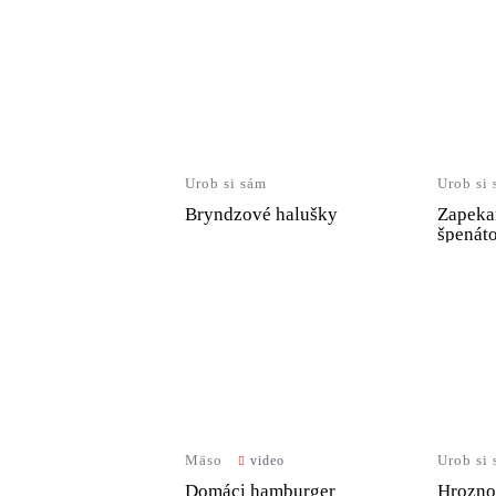
Urob si sám
Urob si
Bryndzové halušky
Zapeka
špenát
Mäso
Urob si
video
Domáci hamburger
Hrozno