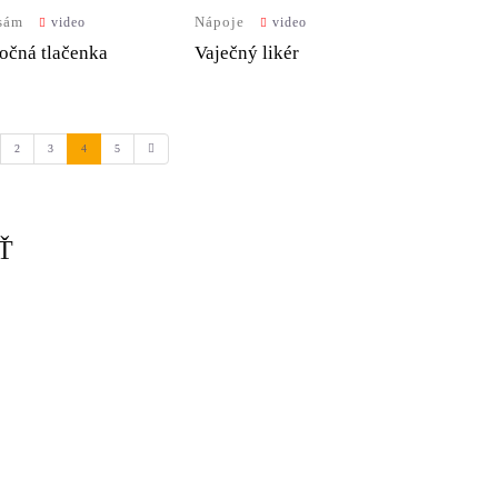
 sám
Nápoje
video
video
očná tlačenka
Vaječný likér
(current)
2
3
4
5
Ť