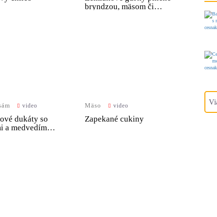
bryndzou, mäsom či
kapustou
Vi
 sám
Mäso
video
video
ové dukáty so
Zapekané cukiny
i a medvedím
kom