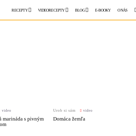
RECEPTY
VIDEORECEPTY
BLOG
E-BOOKY
O NÁS
Urob si sám
video
video
 marináda s pivným
Domáca žemľa
hom