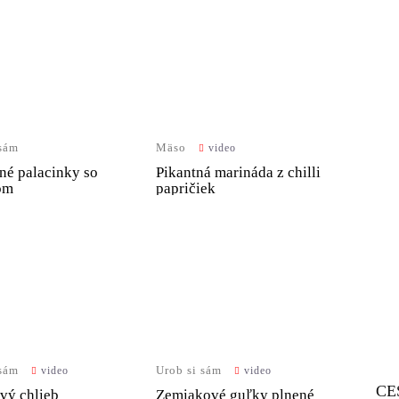
 sám
Mäso
video
né palacinky so
Pikantná marináda z chilli
om
papričiek
 sám
Urob si sám
video
video
CE
vý chlieb
Zemiakové guľky plnené