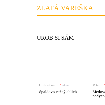
ZLATÁ VAREŠKA
UROB SI SÁM
Urob si sám
Mäso
video
Špaldovo-ražný chlieb
Medová
nádyc