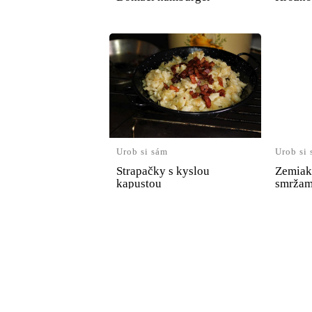
Urob si sám
Urob si
Strapačky s kyslou
Zemiak
kapustou
smržam
cesna