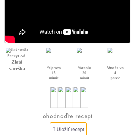
Recept od:
Zlatá
Príprava
Varenie
Množstvo
vareška
15
30
4
minút
minút
porcie
ohodnoďte recept
Uložiť recept