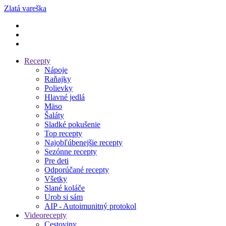
Zlatá vareška
Recepty
Nápoje
Raňajky
Polievky
Hlavné jedlá
Mäso
Šaláty
Sladké pokušenie
Top recepty
Najobľúbenejšie recepty
Sezónne recepty
Pre deti
Odporúčané recepty
Všetky
Slané koláče
Urob si sám
AIP - Autoimunitný protokol
Videorecepty
Cestoviny