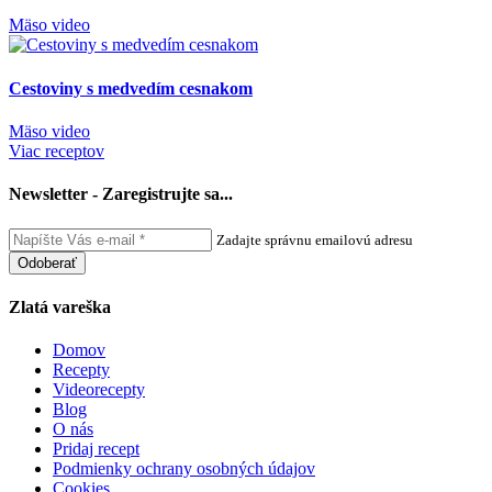
Mäso
video
Cestoviny s medvedím cesnakom
Mäso
video
Viac receptov
Newsletter - Zaregistrujte sa...
Zadajte správnu emailovú adresu
Odoberať
Zlatá vareška
Domov
Recepty
Videorecepty
Blog
O nás
Pridaj recept
Podmienky ochrany osobných údajov
Cookies