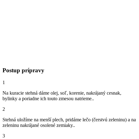
Postup prípravy
1
Na kuracie stehná dáme olej, soľ, korenie, nakrájaný cesnak,
bylinky a poriadne ich touto zmesou natrieme..
2
Stehná uložíme na menší plech, pridáme lečo (čerstvú zeleninu) a na
zeleninu nakrájané osolené zemiaky..
3