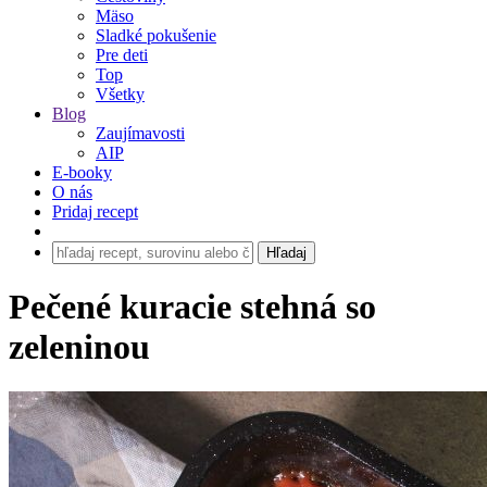
Mäso
Sladké pokušenie
Pre deti
Top
Všetky
Blog
Zaujímavosti
AIP
E-booky
O nás
Pridaj recept
Pečené kuracie stehná so
zeleninou