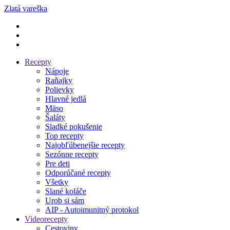
Zlatá vareška
Recepty
Nápoje
Raňajky
Polievky
Hlavné jedlá
Mäso
Šaláty
Sladké pokušenie
Top recepty
Najobľúbenejšie recepty
Sezónne recepty
Pre deti
Odporúčané recepty
Všetky
Slané koláče
Urob si sám
AIP - Autoimunitný protokol
Videorecepty
Cestoviny