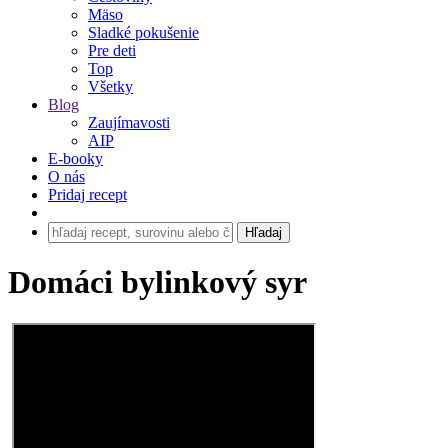
Mäso
Sladké pokušenie
Pre deti
Top
Všetky
Blog
Zaujímavosti
AIP
E-booky
O nás
Pridaj recept
Domáci bylinkový syr