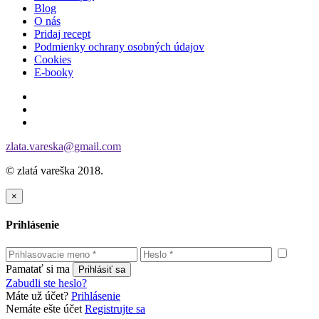
Blog
O nás
Pridaj recept
Podmienky ochrany osobných údajov
Cookies
E-booky
zlata.vareska@gmail.com
© zlatá vareška 2018.
×
Prihlásenie
Pamatať si ma
Zabudli ste heslo?
Máte už účet?
Prihlásenie
Nemáte ešte účet
Registrujte sa